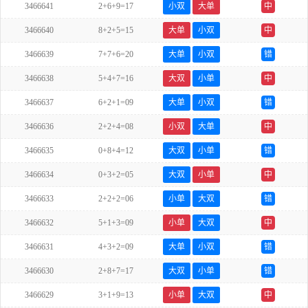
3466641
2+6+9=17
小双
大单
中
3466640
8+2+5=15
大单
小双
中
3466639
7+7+6=20
大单
小双
错
3466638
5+4+7=16
大双
小单
中
3466637
6+2+1=09
大单
小双
错
3466636
2+2+4=08
小双
大单
中
3466635
0+8+4=12
大双
小单
错
3466634
0+3+2=05
大双
小单
中
3466633
2+2+2=06
小单
大双
错
3466632
5+1+3=09
小单
大双
中
3466631
4+3+2=09
大单
小双
错
3466630
2+8+7=17
大双
小单
错
3466629
3+1+9=13
小单
大双
中