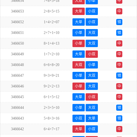
3466654
7+8+3=18
大双
小单
中
3466653
2+8+5=15
大单
小双
中
3466652
1+4+2=07
大单
小双
错
3466651
2+7+1=10
小单
大双
错
3466650
8+1+4=13
小单
大双
中
3466649
1+7+2=10
大单
小双
中
3466648
6+6+8=20
大双
小单
中
3466647
9+3+9=21
小单
大双
错
3466646
9+2+2=13
小单
大双
中
3466645
6+1+5=12
大单
小双
中
3466644
2+3+5=10
小单
大双
错
3466643
5+8+3=16
小双
大单
错
3466642
6+4+7=17
大单
小双
中