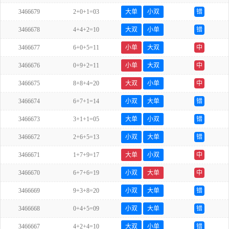
3466679
2+0+1=03
大单
小双
错
3466678
4+4+2=10
大双
小单
错
3466677
6+0+5=11
小单
大双
中
3466676
0+9+2=11
小单
大双
中
3466675
8+8+4=20
大双
小单
中
3466674
6+7+1=14
小双
大单
错
3466673
3+1+1=05
大单
小双
错
3466672
2+6+5=13
小双
大单
错
3466671
1+7+9=17
大单
小双
中
3466670
6+7+6=19
小双
大单
中
3466669
9+3+8=20
小双
大单
错
3466668
0+4+5=09
小双
大单
错
3466667
4+2+4=10
大双
小单
错