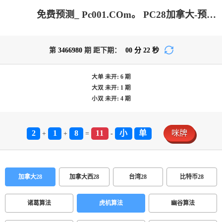
免费预测_ Pc001.COm。 PC28加拿大-预测网站|加拿大咪牌刮刮结果|加拿大pc走势预测|加拿大2.8在线开奖结果预测|加拿大预测pc2.8咪牌|PC在线预测网站_开奖走势结果预测网站!
第
3466980
期 距下期：
00
分
22
秒
大单
未开:
6
期
大双
未开:
1
期
小双
未开:
4
期
2
1
8
11
小
单
咪牌
+
+
=
-
加拿大28
加拿大西28
台湾28
比特币28
诸葛算法
虎机算法
幽谷算法