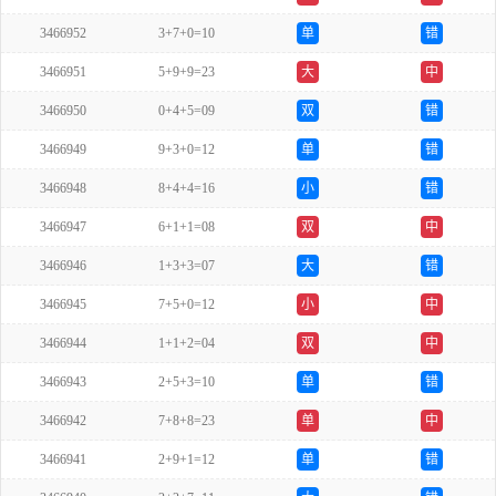
3466952
3+7+0=10
单
错
3466951
5+9+9=23
大
中
3466950
0+4+5=09
双
错
3466949
9+3+0=12
单
错
3466948
8+4+4=16
小
错
3466947
6+1+1=08
双
中
3466946
1+3+3=07
大
错
3466945
7+5+0=12
小
中
3466944
1+1+2=04
双
中
3466943
2+5+3=10
单
错
3466942
7+8+8=23
单
中
3466941
2+9+1=12
单
错