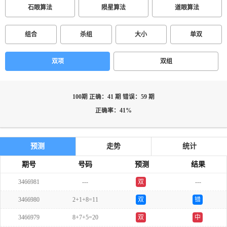
石眼算法
陨星算法
道眼算法
组合
杀组
大小
单双
双项
双组
100期 正确：41 期 错误：59 期
正确率：41%
预测
走势
统计
期号
号码
预测
结果
3466981
---
双
---
3466980
2+1+8=11
双
错
3466979
8+7+5=20
双
中