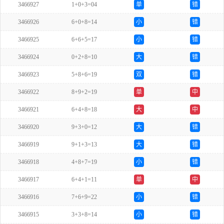
3466927
1+0+3=04
单
错
3466926
6+0+8=14
小
错
3466925
6+6+5=17
小
错
3466924
0+2+8=10
大
错
3466923
5+8+6=19
双
错
3466922
8+9+2=19
单
中
3466921
6+4+8=18
大
中
3466920
9+3+0=12
大
错
3466919
9+1+3=13
大
错
3466918
4+8+7=19
小
错
3466917
6+4+1=11
单
中
3466916
7+6+9=22
小
错
3466915
3+3+8=14
小
错