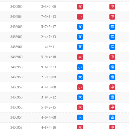
3466965
3+3+0=06
双
中
3466964
7+5+1=13
小
中
3466963
5+7+5=17
双
错
3466962
2+4+7=13
双
错
3466961
1+4+6=11
双
错
3466960
5+9+4=18
大
中
3466959
9+6+8=23
小
错
3466958
2+2+5=09
大
错
3466957
4+4+0=08
小
中
3466956
3+9+0=12
大
错
3466955
5+8+2=15
大
中
3466954
4+0+4=08
大
错
3466953
4+8+4=16
双
中