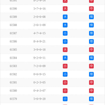
61591
8+2+4=14
大
中
61590
5+7+4=16
大
中
61589
2+0+6=08
大
错
61588
2+6+1=09
大
错
61587
4+7+4=15
小
错
61586
8+4+9=21
小
错
61585
3+9+6=18
大
中
61584
9+2+0=11
大
错
61583
7+2+0=09
小
中
61582
0+6+9=15
小
错
61581
0+2+3=05
小
中
61580
0+4+3=07
小
中
61579
5+6+9=20
小
错