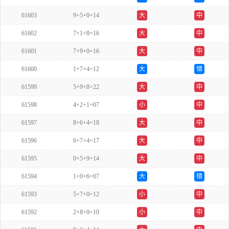
61603
9+5+0=14
大
中
61602
7+1+8=16
大
中
61601
7+9+0=16
大
中
61600
1+7+4=12
大
错
61599
5+9+8=22
大
中
61598
4+2+1=07
小
中
61597
8+6+4=18
大
中
61596
6+7+4=17
大
中
61595
0+5+9=14
大
中
61594
1+0+6=07
大
错
61593
5+7+0=12
小
中
61592
2+8+0=10
小
中