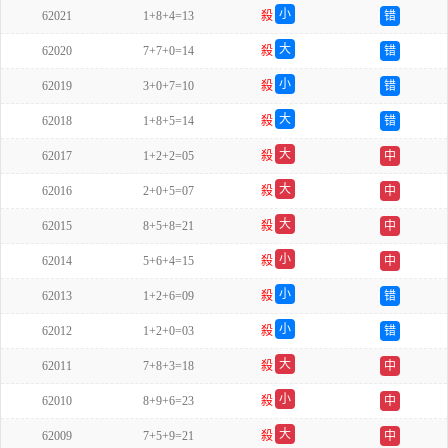
小
62021
1+8+4=13
殺
错
单
大
62020
7+7+0=14
殺
错
双
小
62019
3+0+7=10
殺
错
双
大
62018
1+8+5=14
殺
错
双
大
62017
1+2+2=05
殺
中
单
大
62016
2+0+5=07
殺
中
单
大
62015
8+5+8=21
殺
中
双
小
62014
5+6+4=15
殺
中
双
小
62013
1+2+6=09
殺
错
单
小
62012
1+2+0=03
殺
错
单
大
62011
7+8+3=18
殺
中
单
小
62010
8+9+6=23
殺
中
单
大
62009
7+5+9=21
殺
中