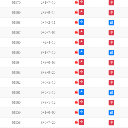
小
61970
2+1+7=10
殺
中
单
大
61969
2+3+9=14
殺
中
单
小
61968
5+4+2=11
殺
错
单
大
61967
0+0+7=07
殺
中
单
大
61966
4+2+4=10
殺
中
双
大
61965
8+1+7=16
殺
错
双
大
61964
1+8+0=09
殺
中
单
小
61963
8+8+9=25
殺
中
双
小
61962
5+6+5=16
殺
中
双
大
61961
9+5+1=15
殺
错
单
小
61960
3+8+1=12
殺
中
单
小
61959
5+1+0=06
殺
错
双
小
61958
8+5+7=20
殺
中
双