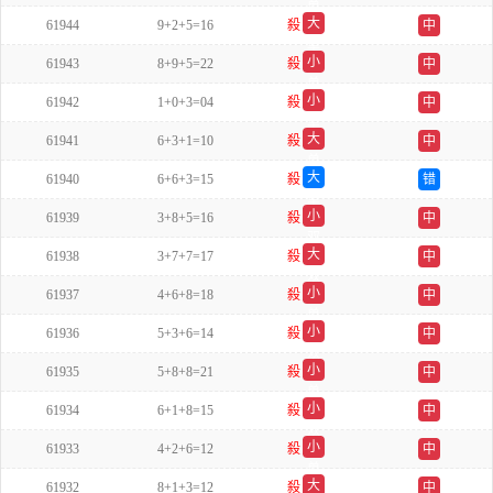
单
大
61944
9+2+5=16
殺
中
单
小
61943
8+9+5=22
殺
中
单
小
61942
1+0+3=04
殺
中
单
大
61941
6+3+1=10
殺
中
单
大
61940
6+6+3=15
殺
错
单
小
61939
3+8+5=16
殺
中
双
大
61938
3+7+7=17
殺
中
双
小
61937
4+6+8=18
殺
中
单
小
61936
5+3+6=14
殺
中
双
小
61935
5+8+8=21
殺
中
单
小
61934
6+1+8=15
殺
中
双
小
61933
4+2+6=12
殺
中
单
大
61932
8+1+3=12
殺
中