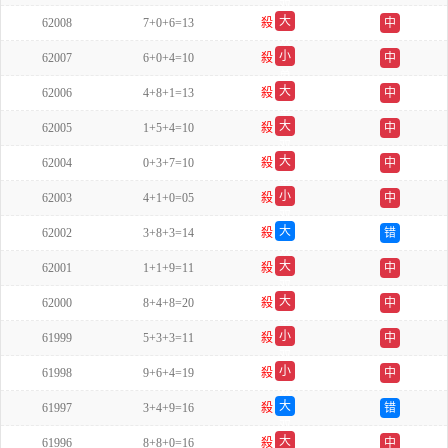
双
大
62008
7+0+6=13
殺
中
双
小
62007
6+0+4=10
殺
中
单
大
62006
4+8+1=13
殺
中
单
大
62005
1+5+4=10
殺
中
双
大
62004
0+3+7=10
殺
中
单
小
62003
4+1+0=05
殺
中
双
大
62002
3+8+3=14
殺
错
双
大
62001
1+1+9=11
殺
中
双
大
62000
8+4+8=20
殺
中
单
小
61999
5+3+3=11
殺
中
双
小
61998
9+6+4=19
殺
中
双
大
61997
3+4+9=16
殺
错
双
大
61996
8+8+0=16
殺
中