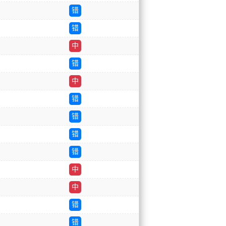
错
错
中
错
中
错
错
错
错
中
中
错
错