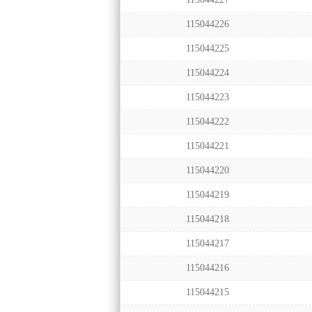
115044226
115044225
115044224
115044223
115044222
115044221
115044220
115044219
115044218
115044217
115044216
115044215