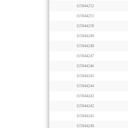
115044252
115044251
115044250
115044249
115044248
115044247
115044246
115044245
115044244
115044243
115044242
115044241
115044240