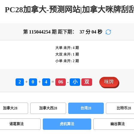
第
115044254
期 距下期：
37
分
04
秒
大单
未开:
4
期
大双
未开:
1
期
小单
未开:
2
期
2
+
0
+
4
=
06
-
小
双
咪牌
加拿大28
加拿大西28
台湾28
比特币28
诸葛算法
虎机算法
幽谷算法