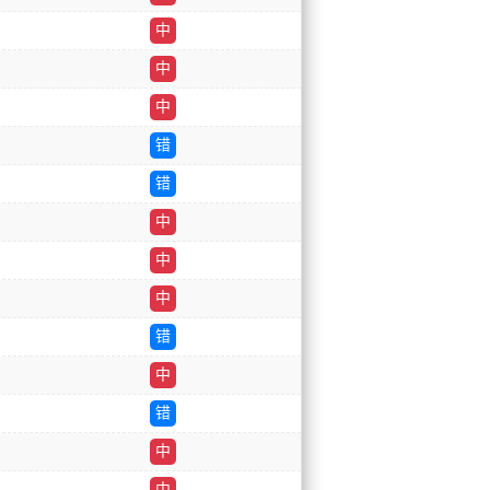
中
中
中
错
错
中
中
中
错
中
错
中
中