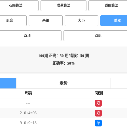
石眼算法
陨星算法
道眼算法
组合
杀组
大小
单双
双项
双组
100期 正确：50 期 错误：50 期
正确率：50%
走势
号码
预测
---
双
2+0+4=06
双
9+0+9=18
单