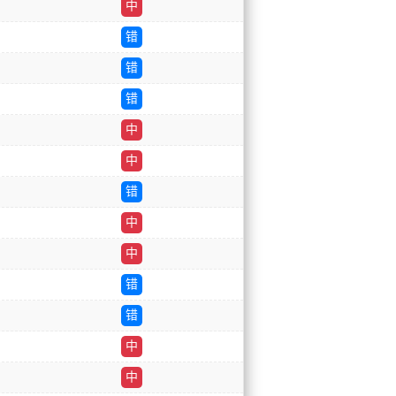
中
错
错
错
中
中
错
中
中
错
错
中
中