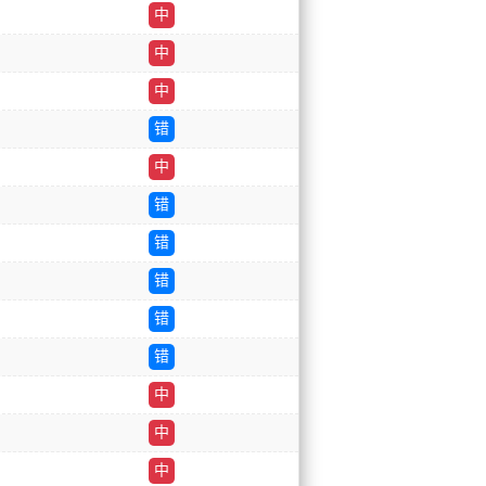
中
中
中
错
中
错
错
错
错
错
中
中
中