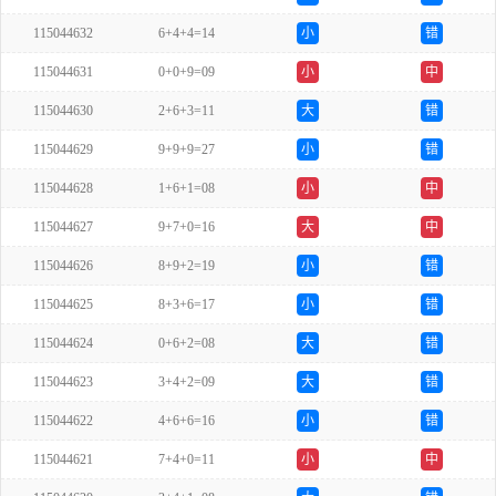
115044632
6+4+4=14
小
错
115044631
0+0+9=09
小
中
115044630
2+6+3=11
大
错
115044629
9+9+9=27
小
错
115044628
1+6+1=08
小
中
115044627
9+7+0=16
大
中
115044626
8+9+2=19
小
错
115044625
8+3+6=17
小
错
115044624
0+6+2=08
大
错
115044623
3+4+2=09
大
错
115044622
4+6+6=16
小
错
115044621
7+4+0=11
小
中