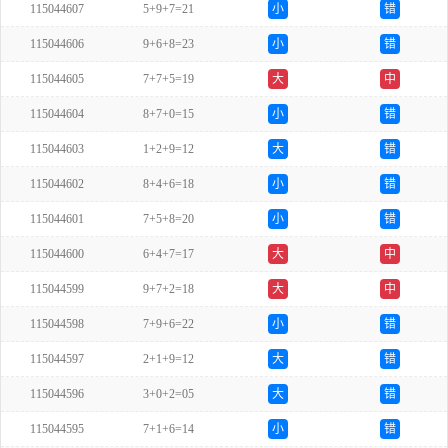
115044607
5+9+7=21
小
错
115044606
9+6+8=23
小
错
115044605
7+7+5=19
大
中
115044604
8+7+0=15
小
错
115044603
1+2+9=12
大
错
115044602
8+4+6=18
小
错
115044601
7+5+8=20
小
错
115044600
6+4+7=17
大
中
115044599
9+7+2=18
大
中
115044598
7+9+6=22
小
错
115044597
2+1+9=12
大
错
115044596
3+0+2=05
大
错
115044595
7+1+6=14
小
错