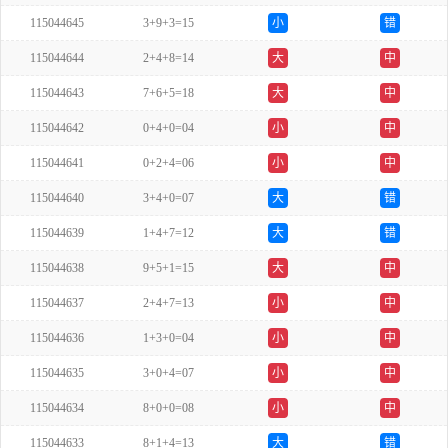
115044645
3+9+3=15
小
错
115044644
2+4+8=14
大
中
115044643
7+6+5=18
大
中
115044642
0+4+0=04
小
中
115044641
0+2+4=06
小
中
115044640
3+4+0=07
大
错
115044639
1+4+7=12
大
错
115044638
9+5+1=15
大
中
115044637
2+4+7=13
小
中
115044636
1+3+0=04
小
中
115044635
3+0+4=07
小
中
115044634
8+0+0=08
小
中
115044633
8+1+4=13
大
错