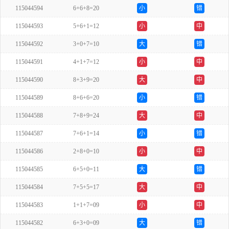
115044594
6+6+8=20
小
错
115044593
5+6+1=12
小
中
115044592
3+0+7=10
大
错
115044591
4+1+7=12
小
中
115044590
8+3+9=20
大
中
115044589
8+6+6=20
小
错
115044588
7+8+9=24
大
中
115044587
7+6+1=14
小
错
115044586
2+8+0=10
小
中
115044585
6+5+0=11
大
错
115044584
7+5+5=17
大
中
115044583
1+1+7=09
小
中
115044582
6+3+0=09
大
错